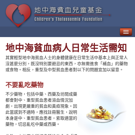
甚麼是地中海貧血？
地中海貧血病人日常生活需知
如何治療「地貧」
地中海貧血的併發症
其實輕型地中海貧血人士的身體健康在日常生活中基本上與正常人
新一代療法
沒甚麼分別，既沒特別要避忌的東西，亦無需進食「補血」的藥物
或食物。相反，重型及中型貧血患者對以下的問題宜加以留意。
病人日常生活需知
地中海貧血的遺傳與預防
不要亂吃藥物
地中海貧血兒童基金
地中海貧血教育及輔導中心
不少藥物，包括中藥、西藥及坊間成藥
都會對中、重型貧血患者溶血情況加
貧友資訊
劇，出現更嚴重的貧血和黃疸現象。因
最新動向
此當感到不適時，應找註冊醫生，說明
地貧資訊
本身是中、重型貧血患者，索取適當的
地貧活動
藥物，切忌亂吃中藥或西藥。
資訊天地