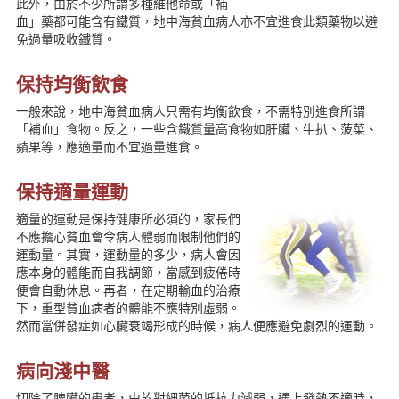
此外，由於不少所謂多種維他命或「補
表格下載
血」藥都可能含有鐵質，地中海貧血病人亦不宜進食此類藥物以避
新聞資訊
免過量吸收鐵質。
聯絡我們
簡體版
保持均衡飲食
English version
一般來說，地中海貧血病人只需有均衡飲食，不需特別進食所謂
主頁
「補血」食物。反之，一些含鐵質量高食物如肝臟、牛扒、菠菜、
蘋果等，應適量而不宜過量進食。
保持適量運動
適量的運動是保持健康所必須的，家長們
不應擔心貧血會令病人體弱而限制他們的
運動量。其實，運動量的多少，病人會因
應本身的體能而自我調節，當感到疲倦時
便會自動休息。再者，在定期輸血的治療
下，重型貧血病者的體能不應特別虛弱。
然而當併發症如心臟衰竭形成的時候，病人便應避免劇烈的運動。
病向淺中醫
切除了脾臟的患者，由於對細菌的抵抗力減弱，遇上發熱不適時，