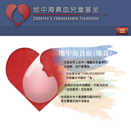
甚麼是地中海貧血？
如何治療「地貧」
地中海貧血的併發症
新一代療法
病人日常生活需知
地中海貧血的遺傳與預防
地中海貧血兒童基金
地中海貧血教育及輔導中心
貧友資訊
最新動向
地貧資訊
地貧活動
資訊天地