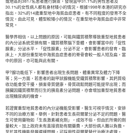
或地區的3817名患者進行調查，發現當中31.1%的男性患者及
表格下載
30.1%的女性病人都有身材矮小的情況。根據1998年本港的研究亦
新聞資訊
指出，32%的14歲重型地中海貧血症患者，有不同程度的發育不全
聯絡我們
情況，由此可見，體型較矮小的情況，在重型地中海貧血症中非常
常見。
簡體版
English version
醫學界相信，以上問題的原因，可能與鐵質積聚導致重型地貧患者
主頁
的內分泌系統受損有關。鐵質積聚腦下垂體，會影響當中的「促性
腺素」分泌水平。「促性腺素」分泌不足，會影響患者的發育。臨
床上，大部份重型地中海貧血症患者的脊骨會較一般人短及扁，當
中的原因，亦可能與此有關。
甲?腺功能低下，影響患者出現生長問題、體重異常及體力下降
等；另一方面，若患者的副甲狀腺機能受鐵質積聚影響，其鈣質吸
收功能會受干擾，損害骨質健康，骨質疏鬆問題可能提早出現；而
胰臟因鐵質積聚而衍生的胰島素分泌問題，亦會增加重型地貧患者
出現糖尿病的機會。
若證實重型地貧患者的內分泌機能受影響，醫生可視乎情況，安排
不同的治療方案。舉例，針對患者生長荷爾蒙分泌不足的問題，醫
生可使用藥物如「生長激素補充劑」，成效不俗，但由於所需的劑
量較大，加上政府未有直接資助有關藥費，大部份病人難以負擔。
至於其性機能發展遲緩問題，可採用性荷爾蒙替代治療法處理。