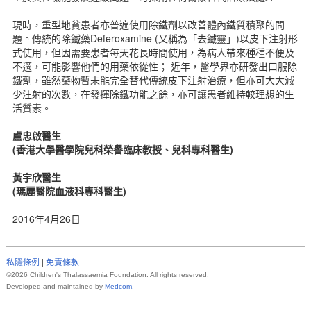
現時，重型地貧患者亦普遍使用除鐵劑以改善體內鐵質積聚的問
題。傳統的除鐵藥Deferoxamine (又稱為「去鐵靈」)以皮下注射形
式使用，但因需要患者每天花長時間使用，為病人帶來種種不便及
不適，可能影響他們的用藥依從性； 近年，醫學界亦研發出口服除
鐵劑，雖然藥物暫未能完全替代傳統皮下注射治療，但亦可大大減
少注射的次數，在發揮除鐵功能之餘，亦可讓患者維持較理想的生
活質素。
盧忠啟醫生
(香港大學醫學院兒科榮譽臨床教授、兒科專科醫生)
黃宇欣醫生
(瑪麗醫院血液科專科醫生)
2016年4月26日
私隱條例
|
免責條款
©2026 Children's Thalassaemia Foundation.
All rights reserved.
Developed and maintained
by
Medcom.