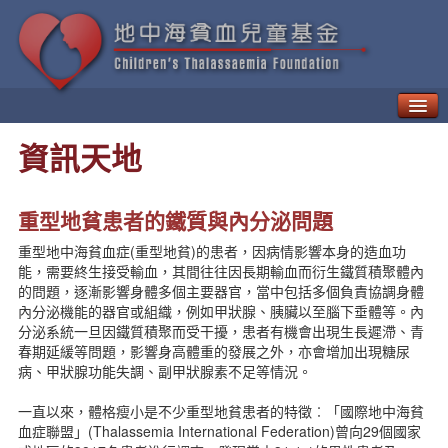
甚麼是地中海貧血？
資訊天地
如何治療「地貧」
地中海貧血的併發症
新一代療法
重型地貧患者的鐵質與內分泌問題
病人日常生活需知
重型地中海貧血症(重型地貧)的患者，因病情影響本身的造血功
地中海貧血的遺傳與預防
能，需要終生接受輸血，其間往往因長期輸血而衍生鐵質積聚體內
地中海貧血兒童基金
的問題，逐漸影響身體多個主要器官，當中包括多個負責協調身體
地中海貧血教育及輔導中心
內分泌機能的器官或組織，例如甲狀腺、胰臟以至腦下垂體等。內
分泌系統一旦因鐵質積聚而受干擾，患者有機會出現生長遲滯、青
貧友資訊
春期延緩等問題，影響身高體重的發展之外，亦會增加出現糖尿
最新動向
病、甲狀腺功能失調、副甲狀腺素不足等情況。
地貧資訊
地貧活動
一直以來，體格瘦小是不少重型地貧患者的特徵︰「國際地中海貧
血症聯盟」(Thalassemia International Federation)曾向29個國家
資訊天地