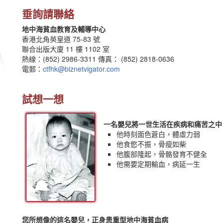
垂詢請聯絡
地中海貧血教育及輔導中心
香港北角英皇道 75-83 號
聯合出版大廈 11 樓 1102 室
熱線：(852) 2986-3311 傳真： (852) 2818-0636
電郵：
ctfhk@biznetvigator.com
試想一想
一名嬰兒將一世生活在疾病和痛苦之中
他時刻面色蒼白，體虛力弱
他食慾不振，骨瘦如柴
他腹部隆起，骨骼發育不健全
他需要定期輸血，病延一生
您所想像的這名嬰兒，正身患重型地中海貧血病