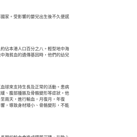
等國家。受影響的嬰兒出生後不久便感
人約佔本港人口百分之八。輕型地中海
地中海貧血的遺傳基因時，他們的幼兒
紅血球來支持生長及正常的活動。患病
遲緩、腹部腫脹及骨骼變形等症狀。他
一至兩天，進行輸血，月復月，年復
影響，導致身材矮小、骨骼變形，不能