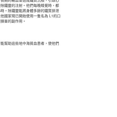
，長期的輸血會造成鐵質沉積，引致心
受除鐵靈的注射。他們每晚睡覺時，都
小時。除鐵靈能將身體多餘的鐵質排泄
他國家現已開始使用一隻名為 L1的口
臟損害的副作用。
所能幫助這些地中海貧血患者，使他們