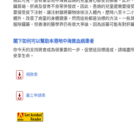
由此可見，患有重型地中海貧血病的兒童身心都受到損害。此外
臟衰竭、肝病及發育不良等併發症。因此，患病的兒童還需要接
要接受皮下注射，讓注射器將藥物徐徐注入體內，歷時八至十二
體外，改善了病童的身體健康。然而這些都是治標的方法。一些其
服除鐵藥，但香港的醫學界仍有很大爭論，因為該藥可能有對肝
閣下如何可以幫助本港地中海貧血病患者
你今天的支持將會成為很重要的一步，促使這目標達成，請竭盡
安享生命。
捐款表
義工申請表