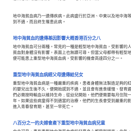
地中海貧血病乃一遺傳疾病。此病盛行於亞洲、中東以及地中海
到不適，而且終生罹患此病。
地中海貧血的遺傳基因影響大概香港百分之八
地中海貧血可分兩種。常見的一種是輕型地中海貧血，受影響的
貧血對身體沒有影響，表面上也無蹟可尋。但當父母都帶有輕型
便可能患上重型地中海貧血病，受影響的機會高達四分之一。
重型地中海貧血病經父母遺傳給兒女
重型地中海貧血病是一種嚴重的疾病，患者身體無法製造足夠的
的嬰兒出生後不久，便開始感到不適，並且會有進食緩慢、發育
們必需按時輸血以維持生命﹔從幼兒開始，他們便需要每月住院
年。如果這些病童得不到適當的治療，他們的生長會受到嚴重的
進入青春發育期，甚至一早死亡。
八百分之一的夫婦會產下重型地中海貧血病兒童