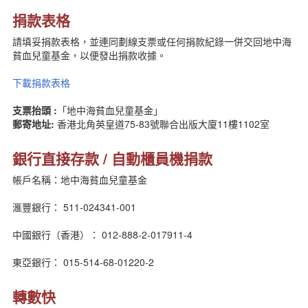
表格下載
捐款表格
新聞資訊
請填妥捐款表格，並連同劃線支票或任何捐款紀錄一併交回地中海
聯絡我們
貧血兒童基金，以便發出捐款收據。
簡體版
English version
下載捐款表格
主頁
支票抬頭 :
「地中海貧血兒童基金」
郵寄地址:
香港北角英皇道75-83號聯合出版大廈11樓1102室
銀行直接存款 / 自動櫃員機捐款
帳戶名稱：地中海貧血兒童基金
滙豐銀行： 511-024341-001
中國銀行（香港）： 012-888-2-017911-4
東亞銀行： 015-514-68-01220-2
轉數快