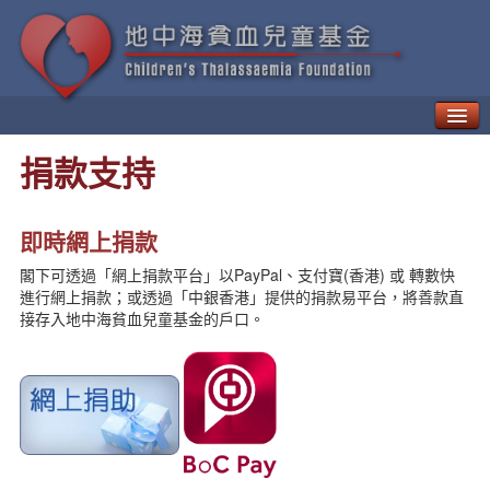
甚麼是地中海貧血？
捐款支持
如何治療「地貧」
地中海貧血的併發症
新一代療法
即時網上捐款
病人日常生活需知
閣下可透過「網上捐款平台」以PayPal、支付寶(香港) 或 轉數快
地中海貧血的遺傳與預防
進行網上捐款；或透過「中銀香港」提供的捐款易平台，將善款直
地中海貧血兒童基金
接存入地中海貧血兒童基金的戶口。
地中海貧血教育及輔導中心
貧友資訊
最新動向
地貧資訊
地貧活動
資訊天地