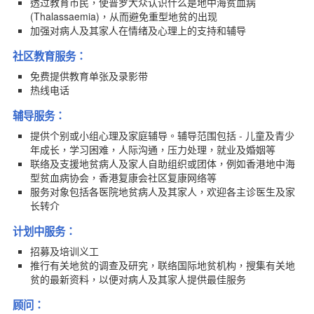
透过教育市民，使普罗大众认识什么是地中海贫血病
表格下载
(Thalassaemia)，从而避免重型地贫的出现
新闻资讯
加强对病人及其家人在情绪及心理上的支持和辅导
联络我们
社区教育服务：
繁体版
免费提供教育单张及录影带
English version
热线电话
主页
辅导服务：
提供个别或小组心理及家庭辅导。辅导范围包括 - 儿童及青少
年成长，学习困难，人际沟通，压力处理，就业及婚姻等
联络及支援地贫病人及家人自助组织或团体，例如香港地中海
型贫血病协会，香港复康会社区复康网络等
服务对象包括各医院地贫病人及其家人，欢迎各主诊医生及家
长转介
计划中服务：
招募及培训义工
推行有关地贫的调查及研究，联络国际地贫机构，搜集有关地
贫的最新资料，以便对病人及其家人提供最佳服务
顾问：