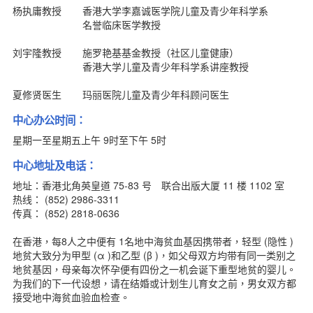
杨执庸教授
香港大学李嘉诚医学院儿童及青少年科学系
名誉临床医学教授
刘宇隆教授
施罗艳基基金教授（社区儿童健康）
香港大学儿童及青少年科学系讲座教授
夏修贤医生
玛丽医院儿童及青少年科顾问医生
中心办公时间：
星期一至星期五上午 9时至下午 5时
中心地址及电话：
地址：香港北角英皇道 75-83 号 联合出版大厦 11 楼 1102 室
热线： (852) 2986-3311
传真： (852) 2818-0636
在香港，每8人之中便有 1名地中海贫血基因携带者，轻型 (隐性 )
地贫大致分为甲型 (α )和乙型 (β )，如父母双方均带有同一类别之
地贫基因，母亲每次怀孕便有四份之一机会诞下重型地贫的婴儿。
为我们的下一代设想，请在结婚或计划生儿育女之前，男女双方都
接受地中海贫血验血检查。