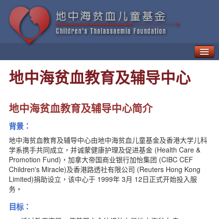
甚么是地中海贫血？
地中海贫血教育及辅导中心
如何治疗「地贫」
地中海贫血的并发症
新一代疗法
地中海贫血教育及辅导中心简介
病人日常生活需知
背景：
地中海贫血的遗传与预防
地中海贫血儿童基金
地中海贫血教育及辅导中心由地中海贫血儿童基金及香港大学儿科
学系携手共同成立，并诚蒙健康护理及促进基金 (Health Care &
地中海贫血教育及辅导中心
Promotion Fund)，加拿大帝国商业银行加怡集团 (CIBC CEF
贫友资讯
Children's Miracle)及香港路透社有限公司 (Reuters Hong Kong
最新动向
Limited)捐助设立，该中心于 1999年 3月 12日正式开始投入服
地贫资讯
务。
地贫活动
目标：
资讯天地