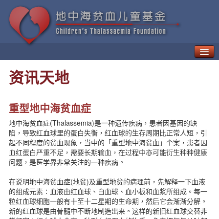
甚么是地中海贫血？
资讯天地
如何治疗「地贫」
地中海贫血的并发症
新一代疗法
重型地中海贫血症
病人日常生活需知
地中海贫血症(Thalassemia)是一种遗传疾病，患者因基因的缺
地中海贫血的遗传与预防
陷，导致红血球里的蛋白失衡，红血球的生存周期比正常人短，引
地中海贫血儿童基金
起不同程度的贫血现象，当中的「重型地中海贫血」个案，患者因
地中海贫血教育及辅导中心
血红蛋白严重不足，需要长期输血，在过程中亦可能衍生种种健康
问题，是医学界非常关注的一种疾病。
贫友资讯
最新动向
在说明地中海贫血症(地贫)及重型地贫的病理前，先解释一下血液
地贫资讯
的组成元素∶血液由红血球、白血球、血小板和血浆所组成。每一
地贫活动
粒红血球细胞一般有十至十二星期的生命期，然后它会渐渐分解。
新的红血球是由骨髓中不断地制造出来。这样的新旧红血球交替非
资讯天地