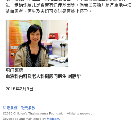
进一步确诊胎儿是否带有遗传基因等，倘若证实胎儿是严重地中海
贫血患者，医生及夫妇可商讨是否终止怀孕。
屯门医院
血液科内科及老人科副顾问医生 刘静华
2015年2月9日
私隐条例
|
免责条款
©2026 Children's Thalassaemia Foundation.
All rights reserved.
Developed and maintained
by
Medcom.