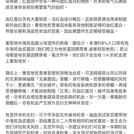
常频密；红血球中含有一种叫血红蛋白的物质，负责把氧气从肺部
表格下载
送至身体各部份需要氧气的组织。
新闻资讯
联络我们
血红蛋白含有大量铁质。当红血球分解后，这些铁质便会用来制造
新的血红蛋白。重型地贫患者因未能有效地制造足够的血红蛋白，
繁体版
导致长期有溶血性贫血的现象，因此需要终生定期接受输血。
English version
主页
重型地中海贫血属父母遗传的疾病∶据估计，本港约8%人口带有地
中海贫血症基因 (我们称之为地贫基因携带者,或者轻型地贫)；若父
母都是地贫基因携带者，每次怀孕，他们的子女会有 1/4 的机会患
上重型地贫。
理论上，重型地贫患者若想有效根治此症，可选择接受从同父同母
的兄弟姊妹抽取「无病基因」骨髓，进行移植。但骨髓移植的风险
不小∶患者需先「完全破坏」原有的免疫系统和原本的骨髓，再接
受骨髓移植，才能协助制造「正常」的血红蛋白。破坏自身免疫系
统，亦有机会增加患者感染其他疫病的机会。另一方面，移植新的
骨髓后，亦有机会产生排斥及衍生种种并发症。
有意怀孕的夫妇，可于怀孕前先作身体检查，抽血测试有否携带地
中海贫血症基因，若结果显示二人带有相同的地贫基因，医生会为
他们评估有关风险；及至怀孕后，亦建议孕妇们可在第一孕期阶段
及早接受产前检查，包括血液检查、羊水测试或胎盘组织测试等，