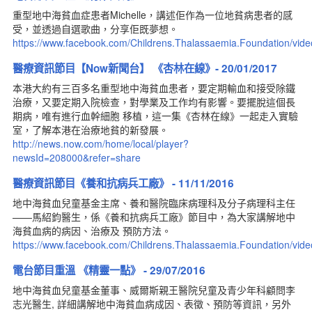
重型地中海貧血症患者Michelle，講述佢作為一位地貧病患者的感
受，並透過自選歌曲，分享佢既夢想。
https://www.facebook.com/Childrens.Thalassaemia.Foundation/vi
醫療資訊節目【Now新聞台】 《杏林在線》- 20/01/2017
本港大約有三百多名重型地中海貧血患者，要定期輸血和接受除鐵
治療，又要定期入院檢查，對學業及工作均有影響。要擺脫這個長
期病，唯有進行血幹細胞 移植，這一集《杏林在線》一起走入實驗
室，了解本港在治療地貧的新發展。
http://news.now.com/home/local/player?
newsId=208000&refer=share
醫療資訊節目《養和抗病兵工廠》 - 11/11/2016
地中海貧血兒童基金主席、養和醫院臨床病理科及分子病理科主任
——馬紹鈞醫生，係《養和抗病兵工廠》節目中，為大家講解地中
海貧血病的病因、治療及 預防方法。
https://www.facebook.com/Childrens.Thalassaemia.Foundation/vi
電台節目重溫 《精靈一點》 - 29/07/2016
地中海貧血兒童基金董事、威爾斯親王醫院兒童及青少年科顧問李
志光醫生, 詳細講解地中海貧血病成因、表徵、預防等資訊，另外