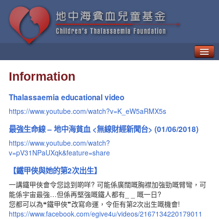
Definition of Thalassaemia
Information
Treatments for Thalassaemia
Complications of Thalassaemia
Thalassaemia educational video
Newly-Developed Treatments
https://www.youtube.com/watch?v=K_eW5aRMX5s
Daily Precautions For the Patient
Heredity and Prophylaxis of Thalassaemia
最強生命線 – 地中海貧血 <無線財經新聞台> (01/06/2018)
Children’s Thalassaemia Foundation
https://www.youtube.com/watch?
Thalassaemia Education and Counseling Unit
v=pV31NPaUXqk&feature=share
Patients’ Corner
【鐵甲俠與她的第2次出生】
Latest News
一講鐵甲俠會令您諗到啲咩? 可能係廣闊嘅胸襟加強勁嘅臂彎，可
Information
能係宇宙最強…但係再堅強嘅鐵人都有_ _ 嘅一日?
Activities
您都可以為❝鐵甲俠❞改寫命運，令佢有第2次出生嘅機會!
Healthyland
https://www.facebook.com/egive4u/videos/2167134220179011