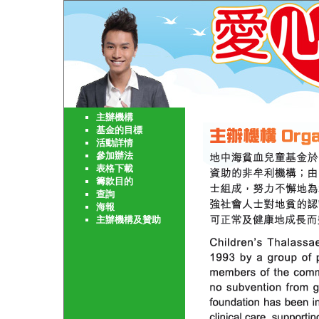
主辦機構
基金的目標
活動詳情
參加辦法
表格下載
籌款目的
查詢
海報
主辦機構及贊助